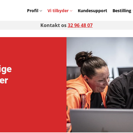
Profil
Vi tilbyder
Kundesupport​
Bestilling
Kontakt os
32 96 48 07
ige
er