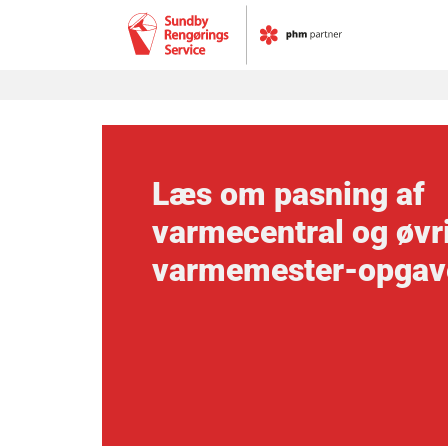
Fortsæt
til
indhold
Læs om pasning af
varmecentral og øvr
varmemester-opgav