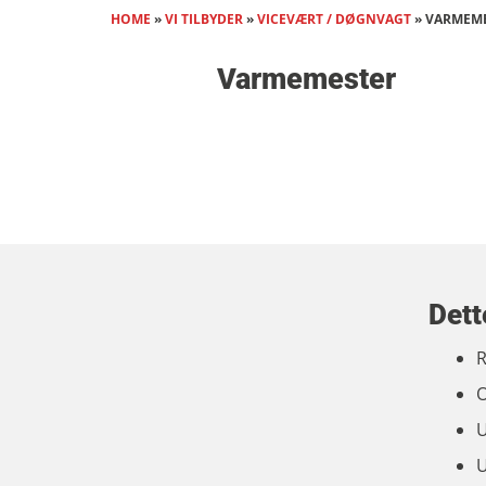
HOME
»
VI TILBYDER
»
VICEVÆRT / DØGNVAGT​
»
VARMEM
Varmemester
Dett
R
O
U
U