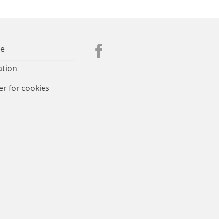
se
ation
ger for cookies