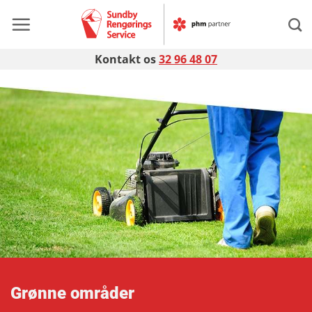
Fortsæt
til
indhold
Kontakt os
32 96 48 07
Grønne områder